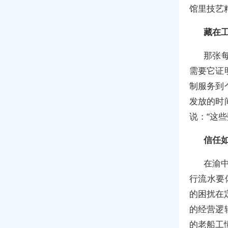
馆里技艺
藏在
那张
需要它证
制服务到
发放的时
说：“这
信任
在渝
行流水要
的困扰在
的经营逻
的老船工