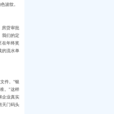
珀色波纹。
。房贷审批
。我们的定
至在年终奖
成的流水单
文件。"银
准。"这样
解企业真实
朝天门码头