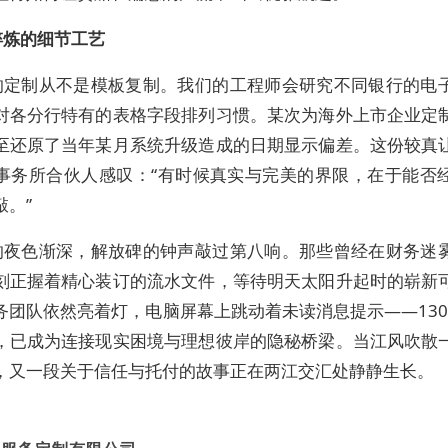
淬炼的细节工艺
的定制从不是模板复制。我们的工程师会研究不同银行的电
对各分行特有的表格字段排列习惯。某次为海外上市企业定
至还原了当年某月系统升级造成的日期显示偏差。这份较真
事务所合伙人感叹：“有时候真实与完美的界限，在于能否
敲。”
的夜色渐深，解放碑的钟声敲过第八响。那些曾经在财务迷
刻正握着精心装订的流水文件，等待明天太阳升起时的崭新
务团队依然亮着灯，电脑屏幕上跳动着未读消息提示——130
，已成为连接现实困境与理想彼岸的隐秘桥梁。当江风吹散
，又一段关于信任与托付的故事正在两江交汇处静静生长。