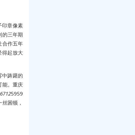
子印章像素
制的三年期
让合作五年
经得起放大
雾中踌躇的
可能。重庆
6712
5959
一丝困顿，