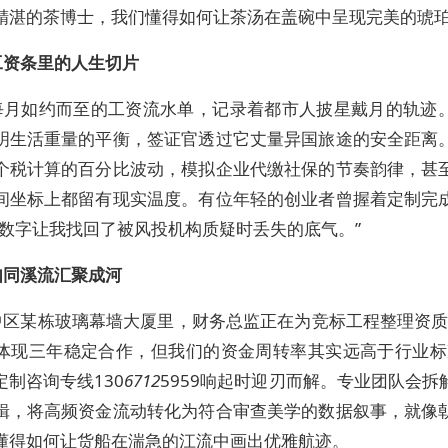
精湛的茶博士，我们懂得如何让茶汤在盖碗中呈现完美的琥
工资条里的人生切片
每月如约而至的工资流水单，记录着都市人披星戴月的轨迹
明生活重量的平衡，签证官透过它丈量异国旅途的安全距离
个税计算的百分比波动，模拟企业代缴社保的节奏韵律，甚
间坐标上都留有现实温度。有位年轻的创业者曾握着定制完
些数字让我找回了被风投机构质疑时丢失的底气。”
如同溪流汇聚成河
中区某栋玻璃幕墙大厦里，财务总监正在为竞标工程整理资质
体现三年稳定合作，但我们的资金周转率其实远高于行业标
定制咨询专线130
6712
5959响起时迎刃而解。专业团队会拆
辑，将高频资金流动转化为符合审查美学的数据叙事，就像
懂得如何让货船在湍急的江流中画出优雅航迹。